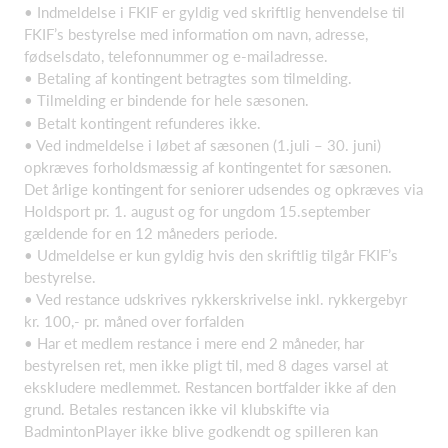
• Indmeldelse i FKIF er gyldig ved skriftlig henvendelse til
FKIF’s bestyrelse med information om navn, adresse,
fødselsdato, telefonnummer og e-mailadresse.
• Betaling af kontingent betragtes som tilmelding.
• Tilmelding er bindende for hele sæsonen.
• Betalt kontingent refunderes ikke.
• Ved indmeldelse i løbet af sæsonen (1.juli – 30. juni)
opkræves forholdsmæssig af kontingentet for sæsonen.
Det årlige kontingent for seniorer udsendes og opkræves via
Holdsport pr. 1. august og for ungdom 15.september
gældende for en 12 måneders periode.
• Udmeldelse er kun gyldig hvis den skriftlig tilgår FKIF’s
bestyrelse.
• Ved restance udskrives rykkerskrivelse inkl. rykkergebyr
kr. 100,- pr. måned over forfalden
• Har et medlem restance i mere end 2 måneder, har
bestyrelsen ret, men ikke pligt til, med 8 dages varsel at
ekskludere medlemmet. Restancen bortfalder ikke af den
grund. Betales restancen ikke vil klubskifte via
BadmintonPlayer ikke blive godkendt og spilleren kan