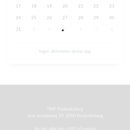
17
18
19
20
21
22
23
24
25
26
27
28
29
30
31
1
2
3
4
5
6
Ingen aktiviteter denne dag
FKIF Frederiksberg
Jens Jessensvej 20, 2000 Frederiksberg
Hu, hej, vilde dyr - FKIF på eventyr