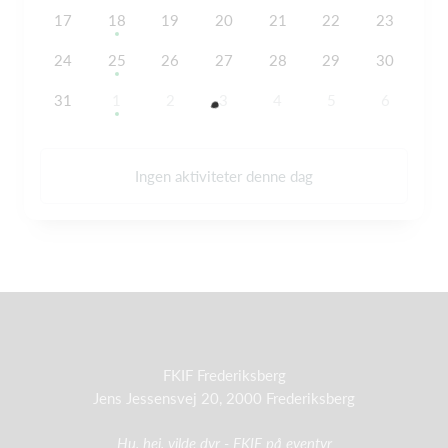
17
18
19
20
21
22
23
24
25
26
27
28
29
30
31
1
2
3
4
5
6
Ingen aktiviteter denne dag
FKIF Frederiksberg
Jens Jessensvej 20, 2000 Frederiksberg
Hu, hej, vilde dyr - FKIF på eventyr