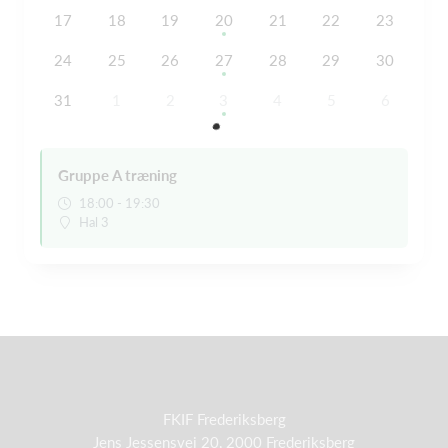
17
18
19
20
21
22
23
24
25
26
27
28
29
30
31
1
2
3
4
5
6
Gruppe A træning
18:00 - 19:30
Hal 3
FKIF Frederiksberg
Jens Jessensvej 20, 2000 Frederiksberg